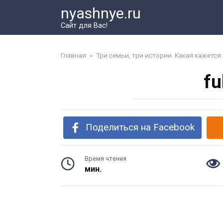
Перейти
nyashnye.ru
к
Сайт для Вас!
контенту
Главная
»
Три семьи, три истории. Какая кажетс
fu
Поделиться на Facebook
Время чтения
мин.