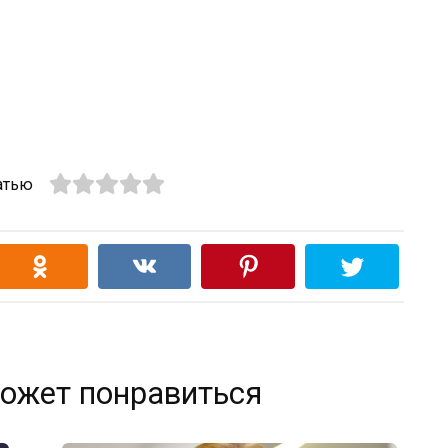
атью
ожет понравиться