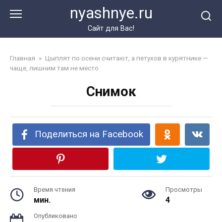
Перейти
nyashnye.ru
к
контенту
Сайт для Вас!
Главная
»
Цыплят по осени считают, а петухов в курятнике —
чаще, лишним там не место
Снимок
Поделиться на Facebook
Время чтения
Просмотры
мин.
4
Опубликовано