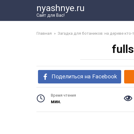
Перейти
nyashnye.ru
к
Сайт для Вас!
контенту
Главная
»
Загадка для ботаников: на дереве кто-
full
Поделиться на Facebook
Время чтения
мин.