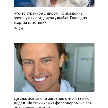
Что-то странное с лицом Примадонны:
растянутый рот, дикая улыбка. Еще одна
жертва пластики?
2.6к.
Да сдалась мне та заграница, что я там не
видал: Шаляпин хамит фолловером, но зря
он в колодец плюет