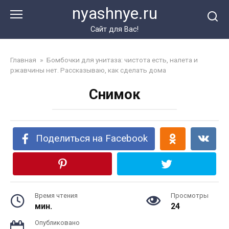
Перейти
nyashnye.ru
к
контенту
Сайт для Вас!
Главная
»
Бомбочки для унитаза: чистота есть, налета и
ржавчины нет. Рассказываю, как сделать дома
Снимок
Поделиться на Facebook
Время чтения
Просмотры
мин.
24
Опубликовано