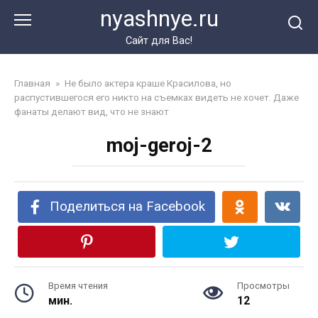
Перейти
nyashnye.ru
к
контенту
Сайт для Вас!
Главная
»
Не было актера краше Красилова, но
распустившегося его никто на съемках видеть не хочет. Даже
фанаты делают вид, что не знают
moj-geroj-2
Поделиться на Facebook
Время чтения
Просмотры
мин.
12