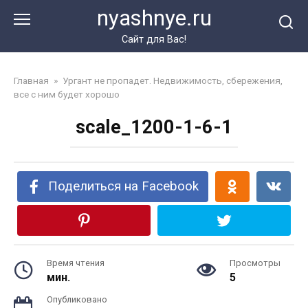
Перейти
nyashnye.ru
к
контенту
Сайт для Вас!
Главная
»
Ургант не пропадет. Недвижимость, сбережения,
все с ним будет хорошо
scale_1200-1-6-1
Поделиться на Facebook
Время чтения
Просмотры
мин.
5
Опубликовано