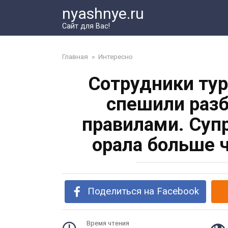
Перейти
nyashnye.ru
к
Сайт для Вас!
контенту
Главная
»
Интересно
Сотрудники тур
спешили разб
правилами. Суп
орала больше 
Поделиться на Facebook
Время чтения