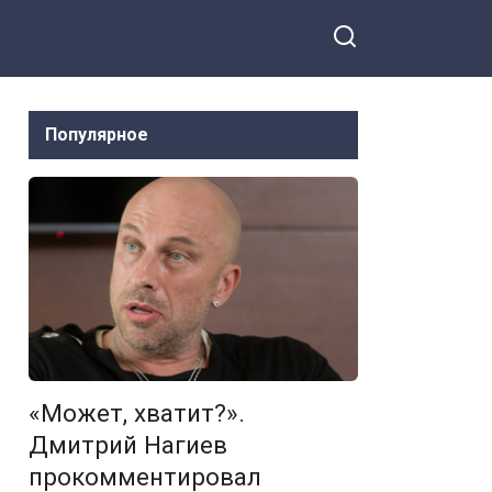
я на Facebook
недоумевает
Кудрявцева. Что
пояснить
активистке?
Популярное
«Может, хватит?».
Дмитрий Нагиев
прокомментировал