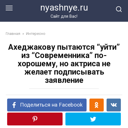
Перейти
nyashnye.ru
к
контенту
Сайт для Вас!
Главная
»
Интересно
Ахеджакову пытаются “уйти”
из “Современника” по-
хорошему, но актриса не
желает подписывать
заявление
Поделиться на Facebook