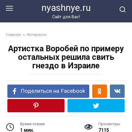
Перейти
nyashnye.ru
к
контенту
Сайт для Вас!
Главная
»
Интересно
Артистка Воробей по примеру
остальных решила свить
гнездо в Израиле
Поделиться на Facebook
Время чтения
Просмотры
1 мин.
7115