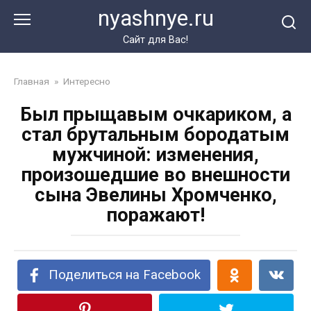
Перейти
nyashnye.ru
к
контенту
Сайт для Вас!
Главная
»
Интересно
Был прыщавым очкариком, а
стал брутальным бородатым
мужчиной: изменения,
произошедшие во внешности
сына Эвелины Хромченко,
поражают!
Поделиться на Facebook