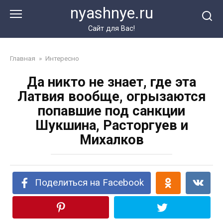
Перейти
nyashnye.ru
к
контенту
Сайт для Вас!
Главная
»
Интересно
Да никто не знает, где эта
Латвия вообще, огрызаются
попавшие под санкции
Шукшина, Расторгуев и
Михалков
Поделиться на Facebook