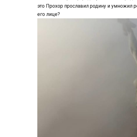
это Прохор прославил родину и умножил р
его лице?