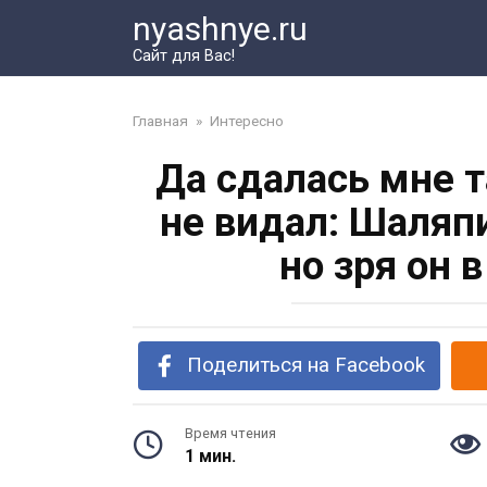
Перейти
nyashnye.ru
к
Сайт для Вас!
контенту
Главная
»
Интересно
Да сдалась мне т
не видал: Шаляп
но зря он 
Поделиться на Facebook
Время чтения
1 мин.