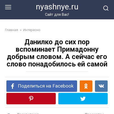
Перейти
nyashnye.ru
к
контенту
Сайт для Вас!
Главная
»
Интересно
Данилко до сих пор
вспоминает Примадонну
добрым словом. А сейчас его
слово понадобилось ей самой
Поделиться на Facebook