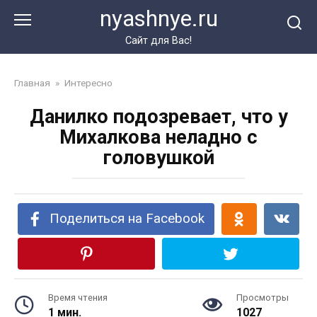
Перейти
nyashnye.ru
к
контенту
Сайт для Вас!
Главная
»
Интересно
Данилко подозревает, что у
Михалкова неладно с
головушкой
Поделиться на Facebook
Время чтения
Просмотры
1 мин.
1027