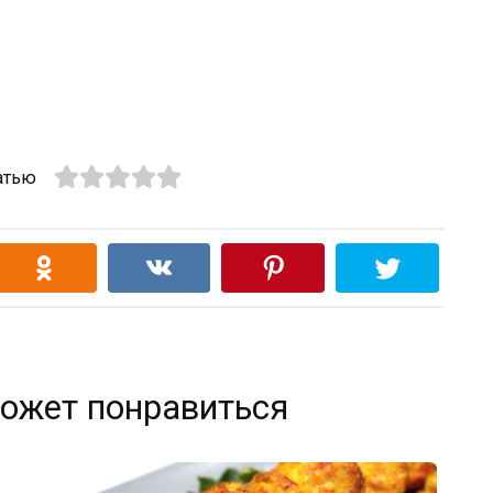
атью
ожет понравиться