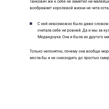
Танкович же к себе не заметил ни малейше
воображает королевой жизни не чета ост
С ней невозможно было даже словом п
считала себе не ровней. Да и мы за 
Медведчука. Она и была из другого ми
Только непонятно, почему она вообще мор
могла бы и не снисходить до простых смер