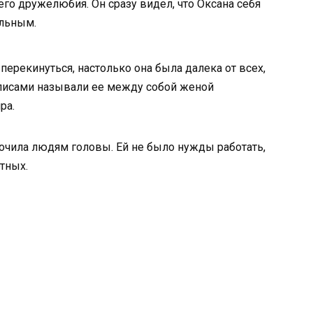
го дружелюбия. Он сразу видел, что Оксана себя
альным.
ерекинуться, настолько она была далека от всех,
кулисами называли ее между собой женой
ра.
очила людям головы. Ей не было нужды работать,
тных.