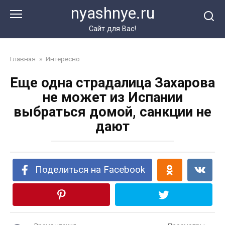
Перейти
nyashnye.ru
к
контенту
Сайт для Вас!
Главная
»
Интересно
Еще одна страдалица Захарова
не может из Испании
выбраться домой, санкции не
дают
Поделиться на Facebook