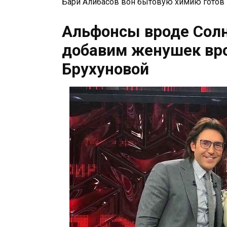
Бари Алибасов вон бытовую химию готов н
Альфонсы вроде Сол
добавим женушек вр
Брухуновой