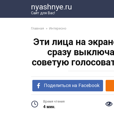
Перейти
nyashnye.ru
к
Сайт для Вас!
контенту
Главная
»
Интересно
Эти лица на экран
сразу выключа
советую голосоват
Поделиться на Facebook
Время чтения
4 мин.