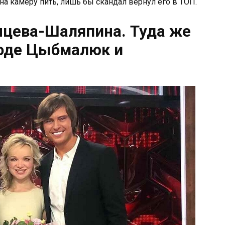
а камеру пить, лишь бы скандал вернул его в ТОП.
нцева-Шаляпина. Туда же
оде Цыбмалюк и