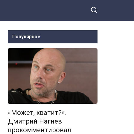
постарела. Даже сын не
значит ничего
Популярное
«Может, хватит?».
Дмитрий Нагиев
прокомментировал