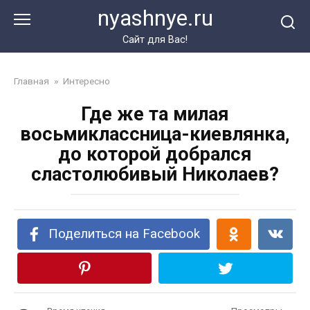
Перейти
nyashnye.ru
к
контенту
Сайт для Вас!
Главная
»
Интересно
Где же та милая
восьмиклассница-киевлянка,
до которой добрался
сластолюбивый Николаев?
Поделиться на Facebook