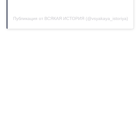
Публикация от ВСЯКАЯ ИСТОРИЯ (@vsyakaya_istoriya)