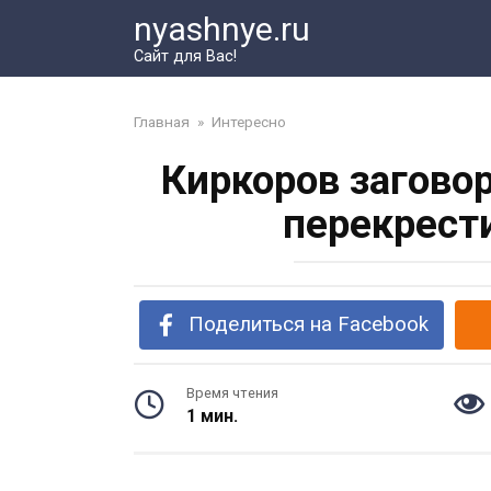
Перейти
nyashnye.ru
к
Сайт для Вас!
контенту
Главная
»
Интересно
Киркоров загово
перекрест
Поделиться на Facebook
Время чтения
1 мин.