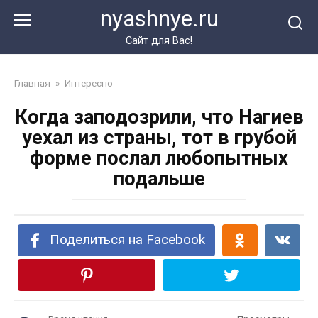
Перейти
nyashnye.ru
к
контенту
Сайт для Вас!
Главная
»
Интересно
Когда заподозрили, что Нагиев
уехал из страны, тот в грубой
форме послал любопытных
подальше
Поделиться на Facebook