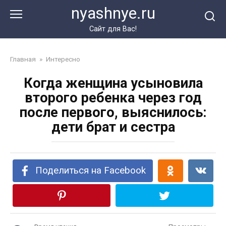
Перейти
nyashnye.ru
к
контенту
Сайт для Вас!
Главная
»
Интересно
Когда женщина усыновила
второго ребенка через год
после первого, выяснилось:
дети брат и сестра
Поделиться на Facebook