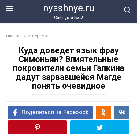
Перейти
nyashnye.ru
к
контенту
Сайт для Вас!
Главная
»
Интересно
Куда доведет язык фрау
Симоньян? Влиятельные
покровители семьи Галкина
дадут зарвавшейся Магде
понять очевидное
Поделиться на Facebook