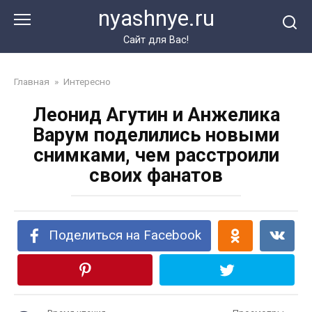
Перейти
nyashnye.ru
к
контенту
Сайт для Вас!
Главная
»
Интересно
Леонид Агутин и Анжелика
Варум поделились новыми
снимками, чем расстроили
своих фанатов
Поделиться на Facebook