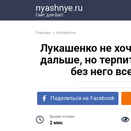
Перейти
nyashnye.ru
к
Сайт для Вас!
контенту
Главная
»
Интересно
Лукашенко не хо
дальше, но терпи
без него вс
Поделиться на Facebook
Время чтения
2 мин.