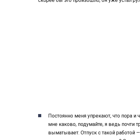
скорее бы это произошло, он уже устал рул
Постоянно меня упрекают, что пора и 
мне каково, подумайте, я ведь почти т
выматывает. Отпуск с такой работой — 