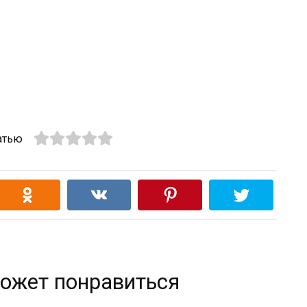
атью
ожет понравиться