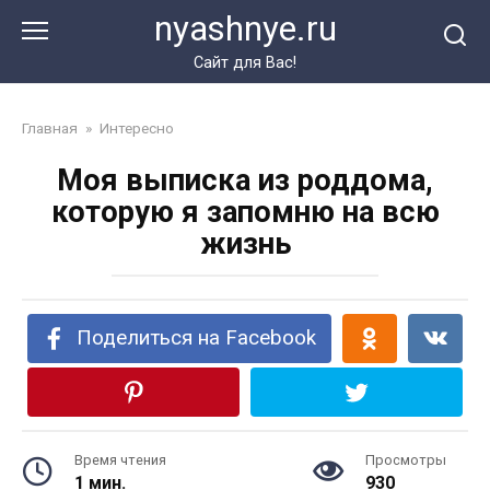
Перейти
nyashnye.ru
к
контенту
Сайт для Вас!
Главная
»
Интересно
Моя выписка из роддома,
которую я запомню на всю
жизнь
Поделиться на Facebook
Время чтения
Просмотры
1 мин.
930