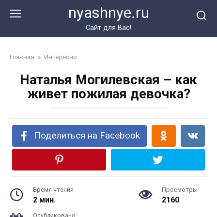
Перейти
nyashnye.ru
к
контенту
Сайт для Вас!
Главная
»
Интересно
Наталья Могилевская – как
живет пожилая девочка?
Поделиться на Facebook
Время чтения
Просмотры
2 мин.
2160
Опубликовано