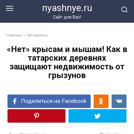
Перейти
nyashnye.ru
к
контенту
Сайт для Вас!
Главная
»
Интересно
«Нет» крысам и мышам! Как в
татарских деревнях
защищают недвижимость от
грызунов
Поделиться на Facebook