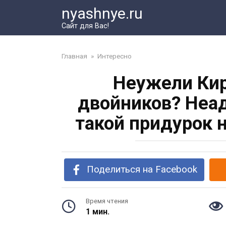
Перейти
nyashnye.ru
к
Сайт для Вас!
контенту
Главная
»
Интересно
Неужели Кир
двойников? Неад
такой придурок 
Поделиться на Facebook
Время чтения
1 мин.