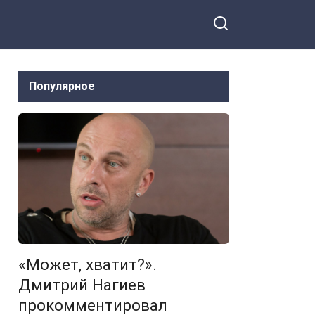
гражданскую позицию.
Кушанашвили пришлось
влезть
Популярное
«Может, хватит?».
Дмитрий Нагиев
прокомментировал