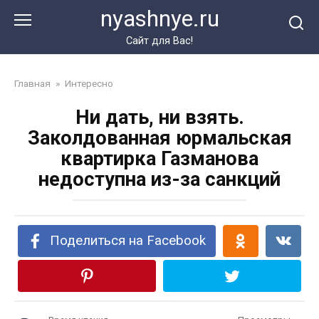
Перейти
nyashnye.ru
к
контенту
Сайт для Вас!
Главная
»
Интересно
Ни дать, ни взять.
Заколдованная юрмальская
квартирка Газманова
недоступна из-за санкций
Поделиться на Facebook