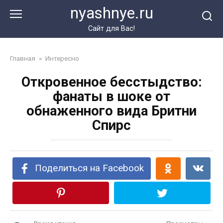
Перейти
nyashnye.ru
к
контенту
Сайт для Вас!
Главная
»
Интересно
Откровенное бесстыдство:
фанаты в шоке от
обнаженного вида Бритни
Спирс
Поделиться на Facebook