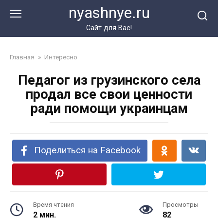
Перейти
nyashnye.ru
к
контенту
Сайт для Вас!
Главная
»
Интересно
Педагог из грузинского села
продал все свои ценности
ради помощи украинцам
Поделиться на Facebook
Время чтения
Просмотры
2 мин.
82