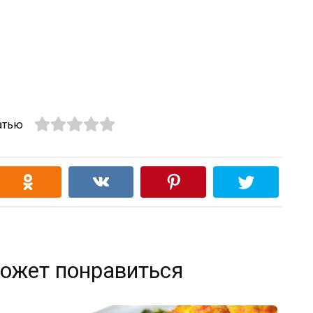
атью
ожет понравиться