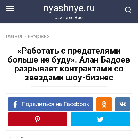
Перейти
nyashnye.ru
к
контенту
Сайт для Вас!
Главная
»
Интересно
«Работать с предателями
больше не буду». Алан Бадоев
разрывает контрактами со
звездами шоу-бизнес
Поделиться на Facebook