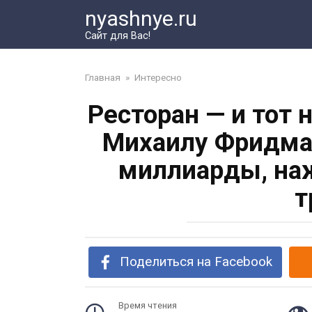
Перейти
nyashnye.ru
к
Сайт для Вас!
контенту
Главная
»
Интересно
Ресторан — и тот 
Михаилу Фридман
миллиарды, на
т
Поделиться на Facebook
Время чтения