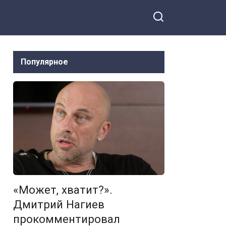
Америка завидует
русским
Популярное
«Может, хватит?».
Дмитрий Нагиев
прокомментировал