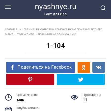
Перейти
nyashnye.ru
к
контенту
Сайт для Вас!
Главная
»
Ревнивый малютка альпака всем показал, что его
мама – только его. Такие милые обнимашки!
1-104
Поделиться на Facebook
Время чтения
Просмотры
мин.
11
Опубликовано