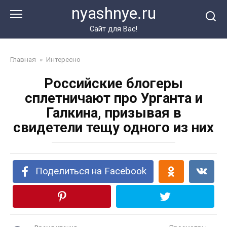
Перейти
nyashnye.ru
к
контенту
Сайт для Вас!
Главная
»
Интересно
Российские блогеры
сплетничают про Урганта и
Галкина, призывая в
свидетели тещу одного из них
Поделиться на Facebook