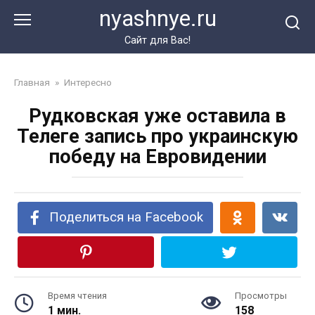
Перейти
nyashnye.ru
к
контенту
Сайт для Вас!
Главная
»
Интересно
Рудковская уже оставила в
Телеге запись про украинскую
победу на Евровидении
Поделиться на Facebook
Время чтения
Просмотры
1 мин.
158