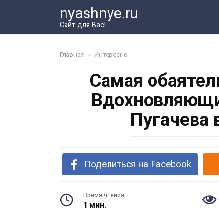
Перейти
nyashnye.ru
к
Сайт для Вас!
контенту
Главная
»
Интересно
Самая обаятел
Вдохновляющи
Пугачева 
Поделиться на Facebook
Время чтения
1 мин.