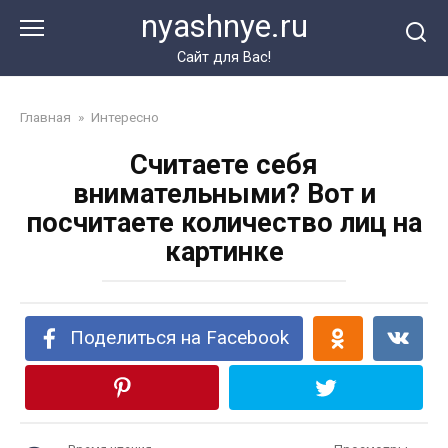
Перейти
nyashnye.ru
к
контенту
Сайт для Вас!
Главная
»
Интересно
Считаете себя
внимательными? Вот и
посчитаете количество лиц на
картинке
Поделиться на Facebook