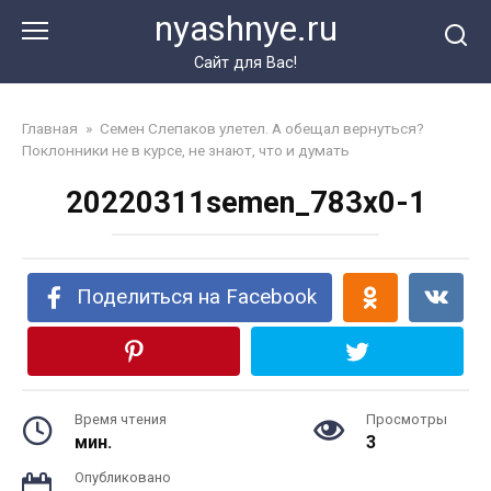
Перейти
nyashnye.ru
к
контенту
Сайт для Вас!
Главная
»
Семен Слепаков улетел. А обещал вернуться?
Поклонники не в курсе, не знают, что и думать
20220311semen_783x0-1
Поделиться на Facebook
Время чтения
Просмотры
мин.
3
Опубликовано