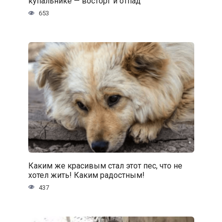
купальнике — восторг и отпад
653
Каким же красивым стал этот пес, что не
хотел жить! Каким радостным!
437