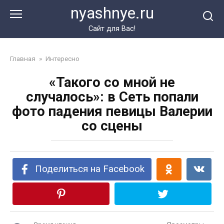
Перейти
nyashnye.ru
к
контенту
Сайт для Вас!
Главная
»
Интересно
«Такого со мной не
случалось»: в Сеть попали
фото падения певицы Валерии
со сцены
Поделиться на Facebook