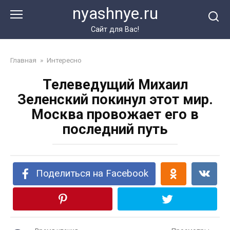
Перейти
nyashnye.ru
к
контенту
Сайт для Вас!
Главная
»
Интересно
Телеведущий Михаил
Зеленский покинул этот мир.
Москва провожает его в
последний путь
Поделиться на Facebook