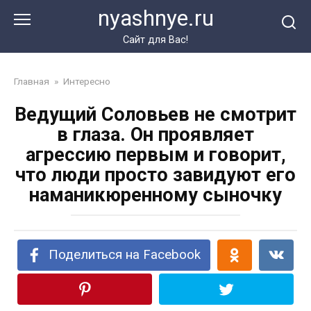
Перейти
nyashnye.ru
к
контенту
Сайт для Вас!
Главная
»
Интересно
Ведущий Соловьев не смотрит
в глаза. Он проявляет
агрессию первым и говорит,
что люди просто завидуют его
наманикюренному сыночку
Поделиться на Facebook