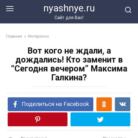
Перейти
nyashnye.ru
к
контенту
Сайт для Вас!
Главная
»
Интересно
Вот кого не ждали, а
дождались! Кто заменит в
“Сегодня вечером” Максима
Галкина?
Поделиться на Facebook