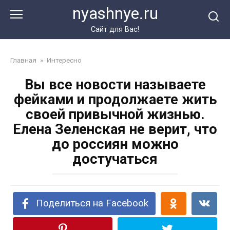
Перейти
nyashnye.ru
к
контенту
Сайт для Вас!
Главная
»
Интересно
Вы все новости называете
фейками и продолжаете жить
своей привычной жизнью.
Елена Зеленская не верит, что
до россиян можно
достучаться
Поделиться на Facebook