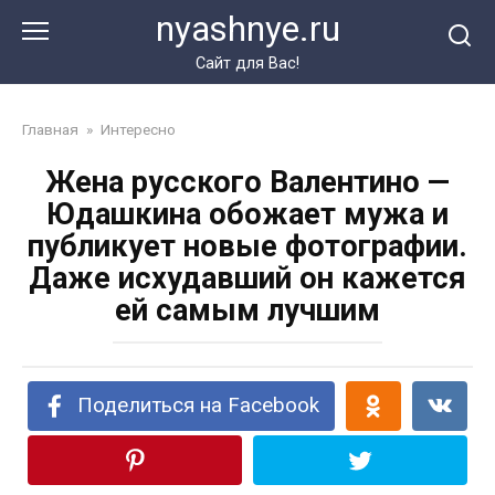
Перейти
nyashnye.ru
к
контенту
Сайт для Вас!
Главная
»
Интересно
Жена русского Валентино —
Юдашкина обожает мужа и
публикует новые фотографии.
Даже исхудавший он кажется
ей самым лучшим
Поделиться на Facebook