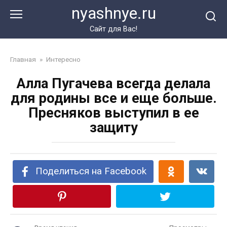
Перейти
nyashnye.ru
к
контенту
Сайт для Вас!
Главная
»
Интересно
Алла Пугачева всегда делала
для родины все и еще больше.
Пресняков выступил в ее
защиту
Поделиться на Facebook