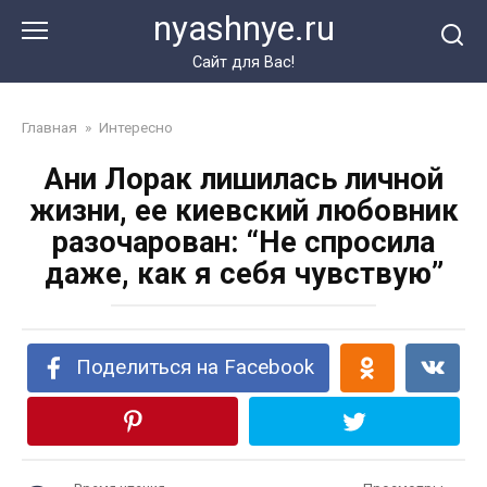
Перейти
nyashnye.ru
к
контенту
Сайт для Вас!
Главная
»
Интересно
Ани Лорак лишилась личной
жизни, ее киевский любовник
разочарован: “Не спросила
даже, как я себя чувствую”
Поделиться на Facebook