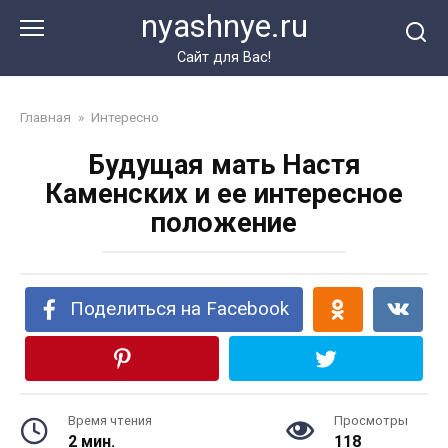
Перейти
nyashnye.ru
к
контенту
Сайт для Вас!
Главная
»
Интересно
Будущая мать Настя
Каменских и ее интересное
положение
Поделиться на Facebook
Время чтения
Просмотры
2 мин.
118